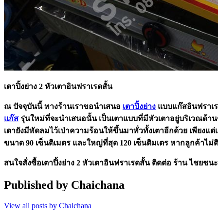
เตาปิ้งย่าง 2 หัวเตาอินฟราเรดสั้น
ณ ปัจจุบันนี้ ทางร้านเราขอนำเสนอ
เตาปิ้งย่าง
แบบแก๊สอินฟราเรด
แก๊ส
รุ่นใหม่ที่จะนำเสนอนั้น เป็นเตาแบบที่มีหัวเตาอยู่บริเวณ
เตายังมีพัดลมไว้เป่าความร้อนให้ขึ้นมาทั่วทั้งเตาอีกด้วย เพีย
ขนาด 90 เซ็นติเมตร และใหญ่ที่สุด 120 เซ็นติมเตร หากลูกค้าไม่
สนใจสั่งซื้อ
เตาปิ้งย่าง 2 หัวเตาอินฟราเรดสั้น
ติดต่อ ร้าน ไชยชนะ 
Published by
Chaichana
View all posts by Chaichana