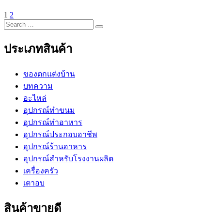
Page
Page
Next
1
2
แนะแนว
Search
Page
Search
for:
เรื่อง
ประเภทสินค้า
ของตกแต่งบ้าน
บทความ
อะไหล่
อุปกรณ์ทำขนม
อุปกรณ์ทำอาหาร
อุปกรณ์ประกอบอาชีพ
อุปกรณ์ร้านอาหาร
อุปกรณ์สำหรับโรงงานผลิต
เครื่องครัว
เตาอบ
สินค้าขายดี