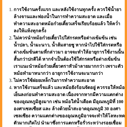
การใช้งานครั้งแรก และหลังใช้งานทุกครั้ง ควรใช้น้ำยา
ล้างจานและฟองน้ำในการทำความสะอาด และเมื่อ
ทำความสะอาดหม้อก๋วยเตี๋ยวเสร็จเรียบร้อยแล้ว ให้คว่ำ
ลงให้แห้งทุกครั้ง
ไม่ควรนำหม้อก๋วยเตี๋ยวไปใส่กรดหรือด่างเข้มข้น เช่น
น้ำปลา, น้ำมะนาว, น้ำส้มสายชู หากนำไปใช้ใส่กรดหรือ
ด่างเข้มข้นตามที่กล่าวมา อาจจะทำให้อายุการใช้งานนั้น
สั้นกว่าปกติได้ หากจำเป็นต้องใช้ใส่กรดหรือด่างเข้มข้น
เราแนะนำหม้อก๋วยเตี๋ยวตราหัวม้าลายมากกว่า เพราะตัว
หม้อทำมาหนากว่า อายุการใช้งานจะนานกว่า
ไม่ควรใช้ฝอยเหล็กในการทำความสะอาด
หากใช้งานเสร็จแล้ว และหม้อยังร้อนจัดอยู่ ควรรอให้หม้อ
เย็นลงก่อนทำความสะอาด เนื่องจากหากมีความแตกต่าง
ของอุณหภูมิสูงมาก เช่น หม้อใส่น้ำเดือด มีอุณหภูมิที่ 100
องศาเซลเซียส และ ล้างด้วยน้ำสะอาดอุณหภูมิ 30 องศา
เซลเซียง ความแตกต่างของอุณหภูมิอาจจะทำให้โลหะหด
ตัวมากเกิดไป นำมาซึ่งการแตกหรือรั่วระหว่างรอยเชื่อม