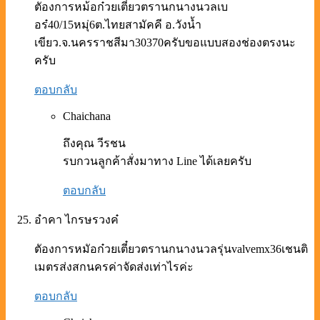
ตัองการหม้อก๋วยเตี๋ยวตรานกนางนวลเบ
อร๋40/15หมุ่6ต.ไทยสามัคคี อ.วังน้ำ
เขียว.จ.นครราชสีมา30370ครับขอแบบสองช่องตรงนะ
ครับ
ตอบกลับ
Chaichana
ถึงคุณ วีรชน
รบกวนลูกค้าสั่งมาทาง Line ได้เลยครับ
ตอบกลับ
อำคา ไกรษรวงค๋
ตัองการหมัอก๋วยเตี๋ยวตรานกนางนวลรุ่นvalvemx36เชนติ
เมตรส่งสกนครค่าจัดส่งเท่าไรค่ะ
ตอบกลับ