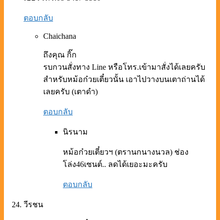
ตอบกลับ
Chaichana
ถึงคุณ กิ๊ก
รบกวนสั่งทาง Line หรือโทร.เข้ามาสั่งได้เลยครับ
สำหรับหม้อก๋วยเตี๋ยวนั้น เอาไปวางบนเตาถ่านได้
เลยครับ (เตาดำ)
ตอบกลับ
นิรนาม
หม้อก๋วยเตี๋ยวฯ (ตรานกนางนวล) ช่อง
โล่ง46เซนต์.. ลดได้เยอะมะครับ
ตอบกลับ
วีรชน