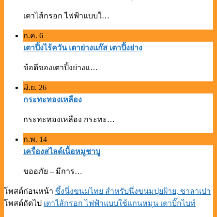
เตาไส้กรอก ไฟฟ้าแบบใ…
ก.ค.
6
เตาปิ้งไร้ควัน เตาย่างแก๊ส เตาปิ้งย่าง
ข้อดีของเตาปิ้งย่างแ…
มิ.ย.
26
กระทะทองเหลือง
กระทะทองเหลือง กระทะ…
ก.พ.
14
เครื่องสไลด์เนื้อหมูชาบู
ขออภัย – มีการ…
โพสต์ก่อนหน้า
ซึ้งนึ่งขนมไทย สำหรับนึ่งขนมปุยฝ้าย, ซาลาเปา
โพสต์ถัดไป
เตาไส้กรอก ไฟฟ้าแบบใช้แกนหมุน เตาบิ๊กไบท์