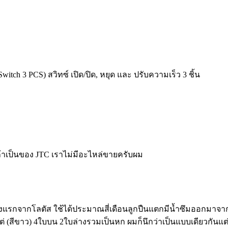
itch 3 PCS) สวิทซ์ เปิด/ปิด, หยุด และ ปรับความเร็ว 3 ชิ้น
บ ถ้าเป็นของ JTC เราไม่มีอะไหล่ขายครับผม
ครื่องแรกจากโลตัส ใช้ได้ประมาณสี่เดือนลูกปืนแตกมีน้ำซึมออกมาจาก
งแต่ (สีขาว) 4ใบบน 2ใบล่างรวมเป็นหก ผมก็นึกว่าเป็นแบบเดียวกันแต