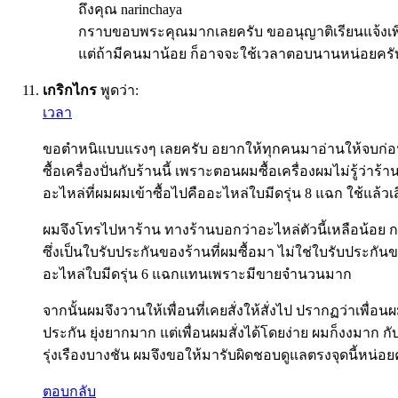
ถึงคุณ narinchaya
กราบขอบพระคุณมากเลยครับ ขออนุญาติเรียนแจ้งเพิ่มเต
แต่ถ้ามีคนมาน้อย ก็อาจจะใช้เวลาตอบนานหน่อยครับ 
เกริกไกร
พูดว่า:
เวลา
ขอตำหนิแบบแรงๆ เลยครับ อยากให้ทุกคนมาอ่านให้จบก่อน แ
ซื้อเครื่องปั่นกับร้านนี้ เพราะตอนผมซื้อเครื่องผมไม่รู้ว่
อะไหล่ที่ผมผมเข้าซื้อไปคืออะไหล่ใบมีดรุ่น 8 แฉก ใช้แล้วเส
ผมจึงโทรไปหาร้าน ทางร้านบอกว่าอะไหล่ตัวนี้เหลือน้อย การ
ซึ่งเป็นใบรับประกันของร้านที่ผมซื้อมา ไม่ใช่ใบรับประก
อะไหล่ใบมีดรุ่น 6 แฉกแทนเพราะมีขายจำนวนมาก
จากนั้นผมจึงวานให้เพื่อนที่เคยสั่งให้สั่งไป ปรากฏว่าเพื่อ
ประกัน ยุ่งยากมาก แต่เพื่อนผมสั่งได้โดยง่าย ผมก็งงมาก 
รุ่งเรืองบางชัน ผมจึงขอให้มารับผิดชอบดูแลตรงจุดนี้หน่อย
ตอบกลับ