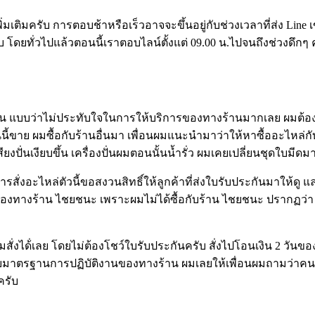
ิมครับ การตอบช้าหรือเร็วอาจจะขึ้นอยู่กับช่วงเวลาที่ส่ง Line เข้
โดยทั่วไปแล้วตอนนี้เราตอบไลน์ตั้งแต่ 09.00 น.ไปจนถึงช่วงดึ
บบว่าไม่ประทับใจในการให้บริการของทางร้านมากเลย ผมต้องการซื
าร้านนี้ขาย ผมซื้อกับร้านอื่นมา เพื่อนผมแนะนำมาว่าให้หาซื้ออะไหล่
ียงปั่นเงียบขึ้น เครื่องปั่นผมตอนนั้นน้ำรั่ว ผมเคยเปลี่ยนชุดใบมีด
สั่งอะไหล่ตัวนี้ขอสงวนสิทธิ์ให้ลูกค้าที่ส่งใบรับประกันมาให้ดู 
ันของทางร้าน ไชยชนะ เพราะผมไม่ได้ซื้อกับร้าน ไชยชนะ ปรากฏว่า
นผมสั่งได้่เลย โดยไม่ต้องโชว์ใบรับประกันครับ สั่งไปโอนเงิน 2 วันข
กับมาตรฐานการปฏิบัติงานของทางร้าน ผมเลยให้เพื่อนผมถามว่าคนตอบ
ครับ