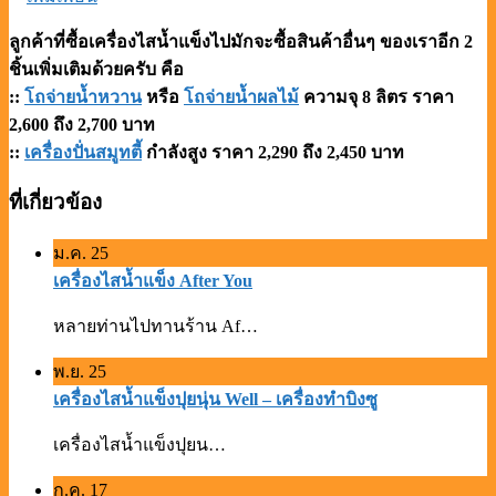
ลูกค้าที่ซื้อเครื่องไสน้ำแข็งไปมักจะซื้อสินค้าอื่นๆ ของเราอีก 2
ชิ้นเพิ่มเติมด้วยครับ คือ
::
โถจ่ายน้ำหวาน
หรือ
โถจ่ายน้ำผลไม้
ความจุ 8 ลิตร ราคา
2,600 ถึง 2,700 บาท
::
เครื่องปั่นสมูทตี้
กำลังสูง ราคา 2,290 ถึง 2,450 บาท
ที่เกี่ยวข้อง
ม.ค.
25
เครื่องไสน้ำแข็ง After You
หลายท่านไปทานร้าน Af…
พ.ย.
25
เครื่องไสน้ำแข็งปุยนุ่น Well – เครื่องทำบิงซู
เครื่องไสน้ำแข็งปุยน…
ก.ค.
17