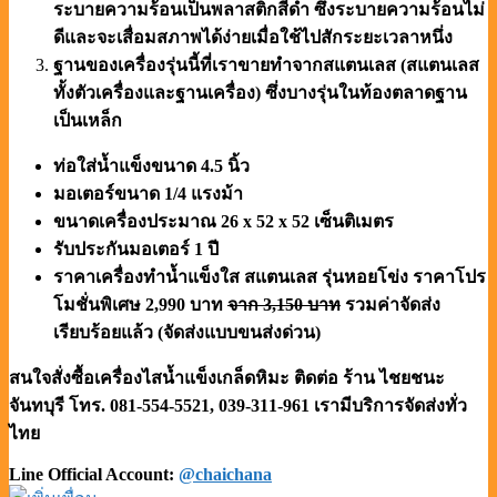
ระบายความร้อนเป็นพลาสติกสีดำ ซึ่งระบายความร้อนไม่
ดีและจะเสื่อมสภาพได้ง่ายเมื่อใช้ไปสักระยะเวลาหนึ่ง
ฐานของเครื่องรุ่นนี้ที่เราขายทำจากสแตนเลส (สแตนเลส
ทั้งตัวเครื่องและฐานเครื่อง) ซึ่งบางรุ่นในท้องตลาดฐาน
เป็นเหล็ก
ท่อใส่น้ำแข็งขนาด 4.5 นิ้ว
มอเตอร์ขนาด 1/4 แรงม้า
ขนาดเครื่องประมาณ 26 x 52 x 52 เซ็นติเมตร
รับประกันมอเตอร์ 1 ปี
ราคาเครื่องทำน้ำแข็งใส สแตนเลส รุ่นหอยโข่ง ราคาโปร
โมชั่นพิเศษ 2,990 บาท
จาก 3,150 บาท
รวมค่าจัดส่ง
เรียบร้อยแล้ว (จัดส่งแบบขนส่งด่วน)
สนใจสั่งซื้อเครื่องไสน้ำแข็งเกล็ดหิมะ ติดต่อ ร้าน ไชยชนะ
จันทบุรี โทร. 081-554-5521, 039-311-961
เรามีบริการจัดส่งทั่ว
ไทย
Line Official Account:
@chaichana