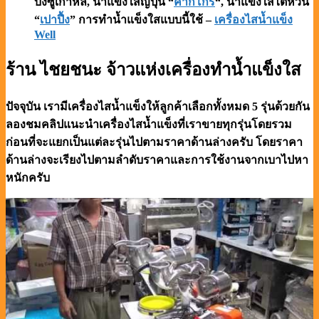
บิงซูเกาหลี, น้ำแข็งใสญี่ปุ่น “
คากิโกริ
“, น้ำแข็งใสไต้หวัน
“
เปาปื้ง
” การทำน้ำแข็งใสแบบนี้ใช้ –
เครื่องไสน้ำแข็ง
Well
ร้าน ไชยชนะ จ้าวแห่งเครื่องทำน้ำแข็งใส
ปัจจุบัน เรามีเครื่องไสน้ำแข็งให้ลูกค้าเลือกทั้งหมด 5 รุ่นด้วยกัน
ลองชมคลิปแนะนำเครื่องไสน้ำแข็งที่เราขายทุกรุ่นโดยรวม
ก่อนที่จะแยกเป็นแต่ละรุ่นไปตามราคาด้านล่างครับ โดยราคา
ด้านล่างจะเรียงไปตามลำดับราคาและการใช้งานจากเบาไปหา
หนักครับ