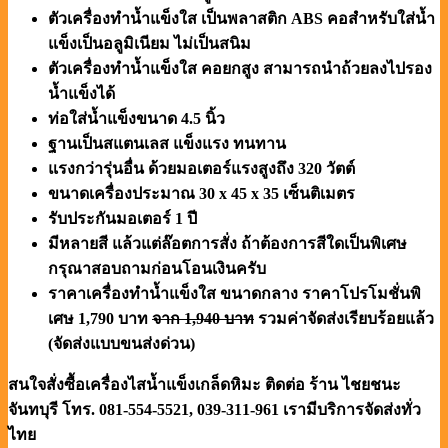
ตัวเครื่องทำน้ำแข็งใส เป็นพลาสติก ABS คอสำหรับใส่น้ำ
แข็งเป็นอลูมิเนียม ไม่เป็นสนิม
ตัวเครื่องทำน้ำแข็งใส คอยกสูง สามารถนำถ้วยลงไปรอง
น้ำแข็งได้
ท่อใส่น้ำแข็งขนาด 4.5 นิ้ว
ฐานเป็นสแตนเลส แข็งแรง ทนทาน
แรงกว่ารุ่นอื่น ด้วยมอเตอร์แรงสูงถึง 320 วัตต์
ขนาดเครื่องประมาณ 30 x 45 x 35 เซ็นติเมตร
รับประกันมอเตอร์ 1 ปี
มีหลายสี แล้วแต่ล๊อตการสั่ง ถ้าต้องการสีใดเป็นพิเศษ
กรุณาสอบถามก่อนโอนเงินครับ
ราคาเครื่องทำน้ำแข็งใส ขนาดกลาง ราคาโปรโมชั่นพิ
เศษ 1,790 บาท
จาก 1,940 บาท
รวมค่าจัดส่งเรียบร้อยแล้ว
(จัดส่งแบบขนส่งด่วน)
สนใจสั่งซื้อเครื่องไสน้ำแข็งเกล็ดหิมะ ติดต่อ ร้าน ไชยชนะ
จันทบุรี โทร. 081-554-5521, 039-311-961
เรามีบริการจัดส่งทั่ว
ไทย